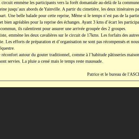
d circuit emmène les participants vers la forêt domaniale au-delà de la commune 
Seine jusqu’aux abords de Yainville. A partir du cimetière, les deux itinéraires
art. Une belle balade pour cette reprise, Même si le temps n’est pas de la partie,
et bien agréables pour la reprise des échanges. Ayant 3 kms d’écart les participa
c commun, ils ralentirent pour assurer une arrivée groupée des 2 groupes.
, emmène les deux cavalières sur le circuit de 17kms. Les forfaits des autres
ie. Les efforts de préparation et d’organisation ne sont pas récompensés et nous
 équestre.
onfort autour du gouter traditionnel, comme à l’habitude pâtisseries maison 
sont servies. La pluie a cessé mais le temps reste maussade.
Patrice et le b