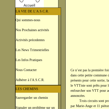
LA VIE DE L'A.S.C.R.
Qui sommes-nous
Nos Prochaines activités
Activités précedentes
Les News Trimestrielles
Les Infos Pratiques
Nous Contacter
Ce n’est pas la première foi
dans cette petite commune d
Adhérer à l'A.S.C.R.
présents pour cette sortie, 
le VTTiste sont prêts pour l
LES CHEMINS
enfourcher son VTT pour acc
annoncées.
Sauvegarder un chemin
Trois circuits sont propos
par Marie-Ange et 11 piéton
Signaler un problème sur un