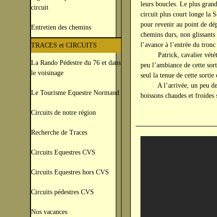
leurs boucles. Le plus gran
circuit
circuit plus court longe la 
pour revenir au point de dép
Entretien des chemins
chemins durs, non glissants 
l’avance à l’entrée du tron
TRACES et CIRCUITS
Patrick, cavalier vététiste
La Rando Pédestre du 76 et dans
peu l’ambiance de cette sort
le voisinage
seul la tenue de cette sortie
A l’arrivée, un peu de réc
Le Tourisme Equestre Normand
boissons chaudes et froides 
Circuits de notre région
Recherche de Traces
Circuits Equestres CVS
Circuits Equestres hors CVS
Circuits pédestres CVS
Nos vacances